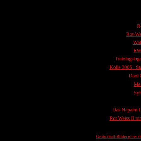
R
Rot-Wei
Wal
RW 
Trainingslag
Kölle 2005 - St
Dani 
Mei
Syl
Das Napalm D
Rot Weiss II tr
Gehfußball-Bilder gibts a